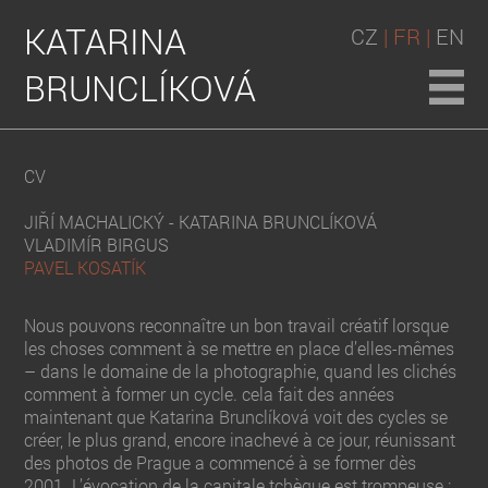
KATARINA
CZ
| FR |
EN
BRUNCLÍKOVÁ
CV
JIŘÍ MACHALICKÝ - KATARINA BRUNCLÍKOVÁ
VLADIMÍR BIRGUS
PAVEL KOSATÍK
Nous pouvons reconnaître un bon travail créatif lorsque
les choses comment à se mettre en place d’elles-mêmes
– dans le domaine de la photographie, quand les clichés
comment à former un cycle. cela fait des années
maintenant que Katarina Brunclíková voit des cycles se
créer, le plus grand, encore inachevé à ce jour, réunissant
des photos de Prague a commencé à se former dès
2001. L’évocation de la capitale tchèque est trompeuse :